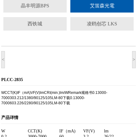
晶丰明源BPS
艾笛森光電
西铁城
凌鸥创芯 LKS
<
>
PLCC-2835
WCCT(K)IF（mA)VF(V)lmCRI(min.)lm/WRemark规格书0.13000-
7000303.212/1380/90125/105LM-80下载0.13000-
7000603.226/2280/90125/105LM-80下载
产品详情
W
CCT(K)
IF（mA)
VF(V)
lm
0.2
3000-7000
60
3.2
26/22