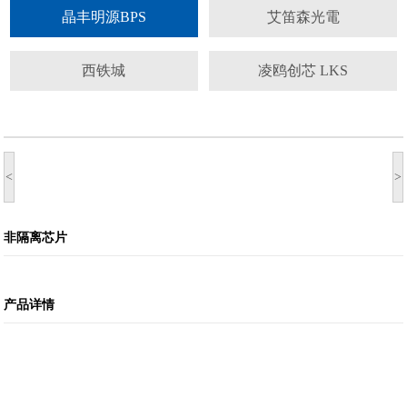
晶丰明源BPS
艾笛森光電
西铁城
凌鸥创芯 LKS
<
>
非隔离芯片
产品详情