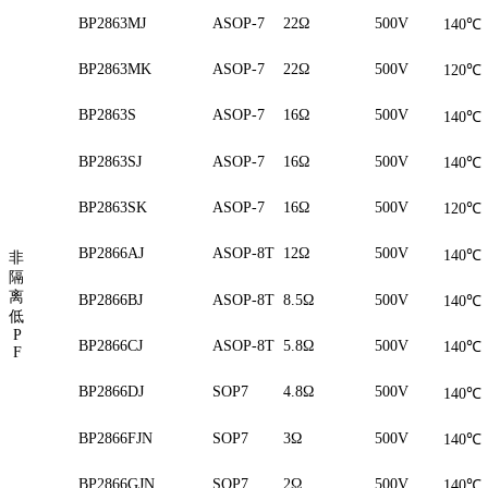
BP2863MJ
ASOP-7
22Ω
500V
140
℃
BP2863MK
ASOP-7
22Ω
500V
120
℃
BP2863S
ASOP-7
16Ω
500V
140
℃
BP2863SJ
ASOP-7
16Ω
500V
140
℃
BP2863SK
ASOP-7
16Ω
500V
120
℃
BP2866AJ
ASOP-8T
12Ω
500V
140
℃
非
隔
离
BP2866BJ
ASOP-8T
8.5Ω
500V
140
℃
低
P
BP2866CJ
ASOP-8T
5.8Ω
500V
140
℃
F
BP2866DJ
SOP7
4.8Ω
500V
140
℃
BP2866FJN
SOP7
3Ω
500V
140
℃
BP2866GJN
SOP7
2Ω
500V
140
℃